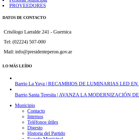
PROVEEDORES
DATOS DE CONTACTO
Crisólogo Larralde 241 - Guernica
Tel: (02224) 507-000
Mail: info@presidenteperon.gov.ar
LO MÁS LEÍDO
Barrio La Yaya | RECAMBIOS DE LUMINARIAS LED EN
Barrio Santa Teresita | AVANZA LA MODERNIZACI
Municipio
Contacto
Internos
Teléfonos útiles
Digesto
Historia del Partido
Escudo Municipal