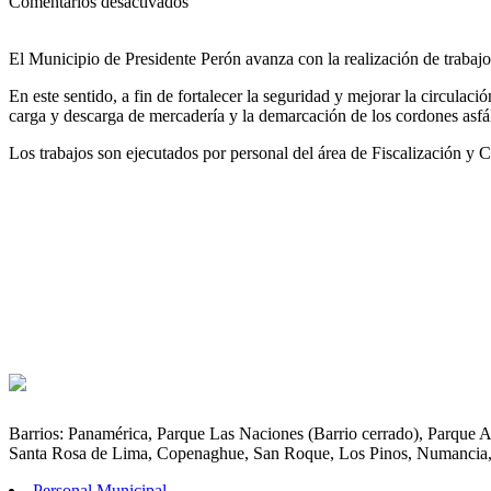
en
Comentarios desactivados
Tránsito
|
El Municipio de Presidente Perón avanza con la realización de trabajo
DEMARCACIÓN
Y
En este sentido, a fin de fortalecer la seguridad y mejorar la circula
SEÑALIZACIÓN
carga y descarga de mercadería y la demarcación de los cordones asfál
VIAL
EN
Los trabajos son ejecutados por personal del área de Fiscalización y
GUERNICA
Barrios: Panamérica, Parque Las Naciones (Barrio cerrado), Parque 
Santa Rosa de Lima, Copenaghue, San Roque, Los Pinos, Numancia,
Personal Municipal