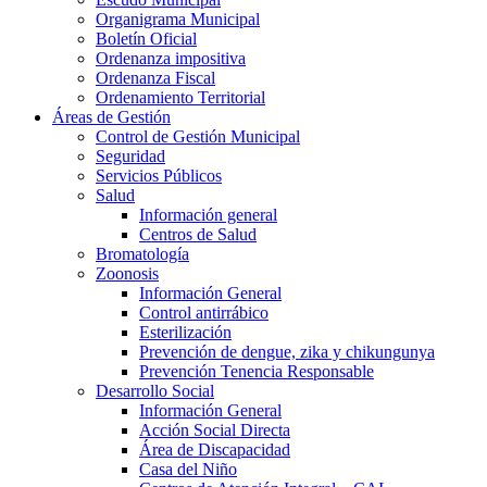
Organigrama Municipal
Boletín Oficial
Ordenanza impositiva
Ordenanza Fiscal
Ordenamiento Territorial
Áreas de Gestión
Control de Gestión Municipal
Seguridad
Servicios Públicos
Salud
Información general
Centros de Salud
Bromatología
Zoonosis
Información General
Control antirrábico
Esterilización
Prevención de dengue, zika y chikungunya
Prevención Tenencia Responsable
Desarrollo Social
Información General
Acción Social Directa
Área de Discapacidad
Casa del Niño