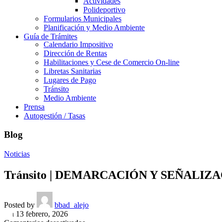
Actividades
Polideportivo
Formularios Municipales
Planificación y Medio Ambiente
Guía de Trámites
Calendario Impositivo
Dirección de Rentas
Habilitaciones y Cese de Comercio On-line
Libretas Sanitarias
Lugares de Pago
Tránsito
Medio Ambiente
Prensa
Autogestión / Tasas
Blog
Noticias
Tránsito | DEMARCACIÓN Y SEÑALIZ
Posted by
bbad_alejo
On 13 febrero, 2026