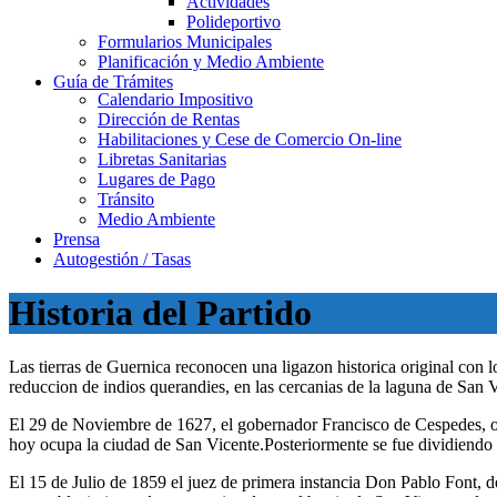
Actividades
Polideportivo
Formularios Municipales
Planificación y Medio Ambiente
Guía de Trámites
Calendario Impositivo
Dirección de Rentas
Habilitaciones y Cese de Comercio On-line
Libretas Sanitarias
Lugares de Pago
Tránsito
Medio Ambiente
Prensa
Autogestión / Tasas
Historia del Partido
Las tierras de Guernica reconocen una ligazon historica original con 
reduccion de indios querandies, en las cercanias de la laguna de San 
El 29 de Noviembre de 1627, el gobernador Francisco de Cespedes, oto
hoy ocupa la ciudad de San Vicente.Posteriormente se fue dividiendo y
El 15 de Julio de 1859 el juez de primera instancia Don Pablo Font, d