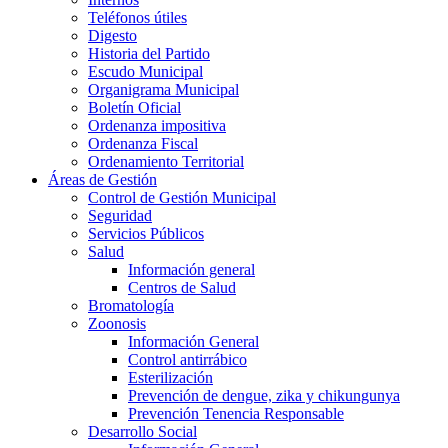
Teléfonos útiles
Digesto
Historia del Partido
Escudo Municipal
Organigrama Municipal
Boletín Oficial
Ordenanza impositiva
Ordenanza Fiscal
Ordenamiento Territorial
Áreas de Gestión
Control de Gestión Municipal
Seguridad
Servicios Públicos
Salud
Información general
Centros de Salud
Bromatología
Zoonosis
Información General
Control antirrábico
Esterilización
Prevención de dengue, zika y chikungunya
Prevención Tenencia Responsable
Desarrollo Social