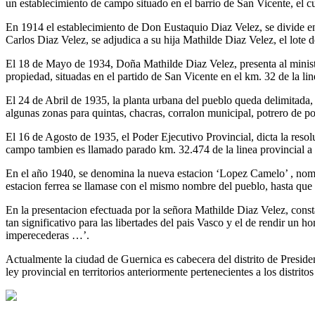
un establecimiento de campo situado en el barrio de San Vicente, el
En 1914 el establecimiento de Don Eustaquio Diaz Velez, se divide 
Carlos Diaz Velez, se adjudica a su hija Mathilde Diaz Velez, el lote
El 18 de Mayo de 1934, Doña Mathilde Diaz Velez, presenta al ministr
propiedad, situadas en el partido de San Vicente en el km. 32 de la line
El 24 de Abril de 1935, la planta urbana del pueblo queda delimitada, r
algunas zonas para quintas, chacras, corralon municipal, potrero de po
El 16 de Agosto de 1935, el Poder Ejecutivo Provincial, dicta la reso
campo tambien es llamado parado km. 32.474 de la linea provincial a T
En el año 1940, se denomina la nueva estacion ‘Lopez Camelo’ , nombr
estacion ferrea se llamase con el mismo nombre del pueblo, hasta 
En la presentacion efectuada por la señora Mathilde Diaz Velez, cons
tan significativo para las libertades del pais Vasco y el de rendir un 
imperecederas …’.
Actualmente la ciudad de Guernica es cabecera del distrito de Presid
ley provincial en territorios anteriormente pertenecientes a los dist