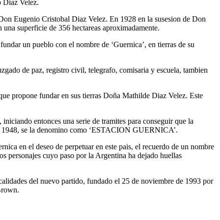
o Diaz Velez.
 Don Eugenio Cristobal Diaz Velez. En 1928 en la susesion de Don
con una superficie de 356 hectareas aproximadamente.
fundar un pueblo con el nombre de ‘Guernica’, en tierras de su
zgado de paz, registro civil, telegrafo, comisaria y escuela, tambien
n que propone fundar en sus tierras Doña Mathilde Diaz Velez. Este
iniciando entonces una serie de tramites para conseguir que la
arzo de 1948, se la denomino como ‘ESTACION GUERNICA’.
nica en el deseo de perpetuar en este pais, el recuerdo de un nombre
cidos personajes cuyo paso por la Argentina ha dejado huellas
ocalidades del nuevo partido, fundado el 25 de noviembre de 1993 por
 Brown.