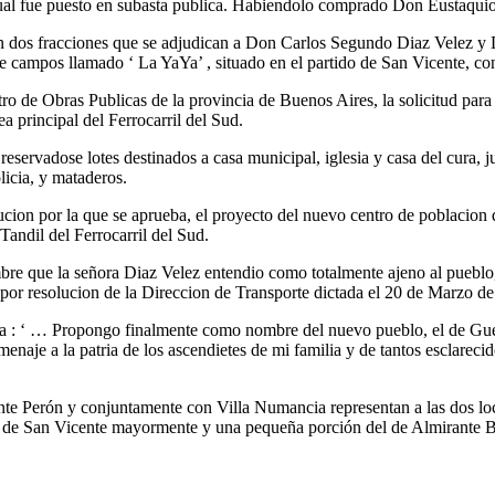
 cual fue puesto en subasta publica. Habiendolo comprado Don Eustaqui
en dos fracciones que se adjudican a Don Carlos Segundo Diaz Velez y
 de campos llamado ‘ La YaYa’ , situado en el partido de San Vicente, 
o de Obras Publicas de la provincia de Buenos Aires, la solicitud para 
a principal del Ferrocarril del Sud.
eservadose lotes destinados a casa municipal, iglesia y casa del cura, ju
licia, y mataderos.
lucion por la que se aprueba, el proyecto del nuevo centro de poblacio
andil del Ferrocarril del Sud.
e que la señora Diaz Velez entendio como totalmente ajeno al pueblo, 
que por resolucion de la Direccion de Transporte dictada el 20 de M
ta : ‘ … Propongo finalmente como nombre del nuevo pueblo, el de Guer
homenaje a la patria de los ascendietes de mi familia y de tantos esclare
ente Perón y conjuntamente con Villa Numancia representan a las dos l
ritos de San Vicente mayormente y una pequeña porción del de Almirante