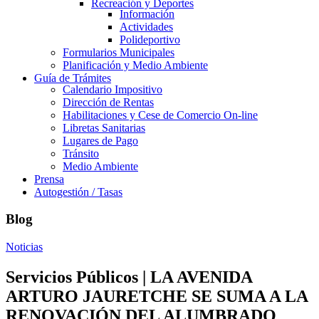
Recreación y Deportes
Información
Actividades
Polideportivo
Formularios Municipales
Planificación y Medio Ambiente
Guía de Trámites
Calendario Impositivo
Dirección de Rentas
Habilitaciones y Cese de Comercio On-line
Libretas Sanitarias
Lugares de Pago
Tránsito
Medio Ambiente
Prensa
Autogestión / Tasas
Blog
Noticias
Servicios Públicos | LA AVENIDA
ARTURO JAURETCHE SE SUMA A LA
RENOVACIÓN DEL ALUMBRADO