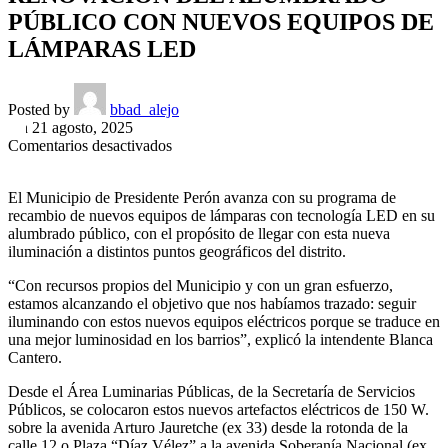
PÚBLICO CON NUEVOS EQUIPOS DE
LÁMPARAS LED
Posted by
bbad_alejo
On 21 agosto, 2025
en
Comentarios desactivados
Servicios
Públicos
El Municipio de Presidente Perón avanza con su programa de
|
recambio de nuevos equipos de lámparas con tecnología LED en su
LA
alumbrado público, con el propósito de llegar con esta nueva
AVENIDA
iluminación a distintos puntos geográficos del distrito.
ARTURO
JAURETCHE
“Con recursos propios del Municipio y con un gran esfuerzo,
SE
estamos alcanzando el objetivo que nos habíamos trazado: seguir
SUMA
iluminando con estos nuevos equipos eléctricos porque se traduce en
A
una mejor luminosidad en los barrios”, explicó la intendente Blanca
LA
Cantero.
RENOVACIÓN
DEL
Desde el Área Luminarias Públicas, de la Secretaría de Servicios
ALUMBRADO
Públicos, se colocaron estos nuevos artefactos eléctricos de 150 W.
PÚBLICO
sobre la avenida Arturo Jauretche (ex 33) desde la rotonda de la
CON
calle 12 o Plaza “Díaz Vélez” a la avenida Soberanía Nacional (ex