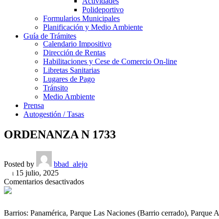
Actividades
Polideportivo
Formularios Municipales
Planificación y Medio Ambiente
Guía de Trámites
Calendario Impositivo
Dirección de Rentas
Habilitaciones y Cese de Comercio On-line
Libretas Sanitarias
Lugares de Pago
Tránsito
Medio Ambiente
Prensa
Autogestión / Tasas
ORDENANZA N 1733
Posted by
bbad_alejo
On 15 julio, 2025
en
Comentarios desactivados
ORDENANZA
N
1733
Barrios: Panamérica, Parque Las Naciones (Barrio cerrado), Parque 