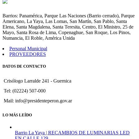
Modificar
Articulo
1º
Barrios: Panamérica, Parque Las Naciones (Barrio cerrado), Parque
de
Americano, La Yaya, Las Lomas, San Martín, San Pablo, Santa
la
Elena, Santa Magdalena, Santa Teresita, Centro, El Ministro, 25 de
Ordenanza
Mayo, Santa Rosa de Lima, Copenaghue, San Roque, Los Pinos,
Nº
Numancia, El Roble, América Unida
124
Personal Municipal
PROVEEDORES
DATOS DE CONTACTO
Crisólogo Larralde 241 - Guernica
Tel: (02224) 507-000
Mail: info@presidenteperon.gov.ar
LO MÁS LEÍDO
Barrio La Yaya | RECAMBIOS DE LUMINARIAS LED
EN CALLE 129