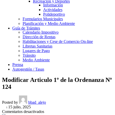
Recreación y Deportes
Información
Actividades
Polideportivo
Formularios Municipales
Planificación y Medio Ambiente
Guía de Trámites
Calendario Impositivo
Dirección de Rentas
Habilitaciones y Cese de Comercio On-line
Libretas Sanitarias
Lugares de Pago
Tránsito
Medio Ambiente
Prensa
Autogestión / Tasas
Modificar Articulo 1º de la Ordenanza Nº
124
Posted by
bbad_alejo
On 15 julio, 2025
en
Comentarios desactivados