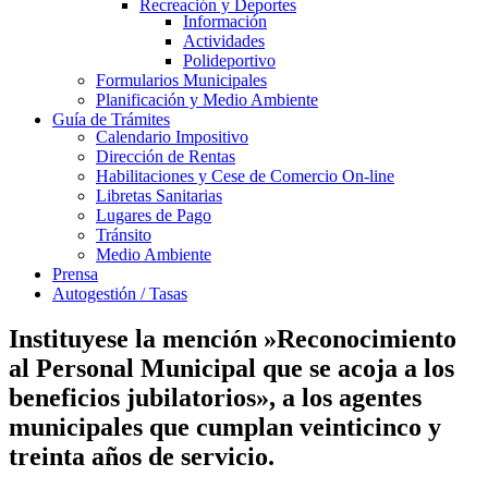
Recreación y Deportes
Información
Actividades
Polideportivo
Formularios Municipales
Planificación y Medio Ambiente
Guía de Trámites
Calendario Impositivo
Dirección de Rentas
Habilitaciones y Cese de Comercio On-line
Libretas Sanitarias
Lugares de Pago
Tránsito
Medio Ambiente
Prensa
Autogestión / Tasas
Instituyese la mención »Reconocimiento
al Personal Municipal que se acoja a los
beneficios jubilatorios», a los agentes
municipales que cumplan veinticinco y
treinta años de servicio.