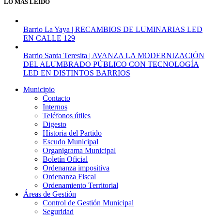
LO MÁS LEÍDO
y
treinta
años
Barrio La Yaya | RECAMBIOS DE LUMINARIAS LED
de
EN CALLE 129
servicio.
Barrio Santa Teresita | AVANZA LA MODERNIZACIÓN
DEL ALUMBRADO PÚBLICO CON TECNOLOGÍA
LED EN DISTINTOS BARRIOS
Municipio
Contacto
Internos
Teléfonos útiles
Digesto
Historia del Partido
Escudo Municipal
Organigrama Municipal
Boletín Oficial
Ordenanza impositiva
Ordenanza Fiscal
Ordenamiento Territorial
Áreas de Gestión
Control de Gestión Municipal
Seguridad