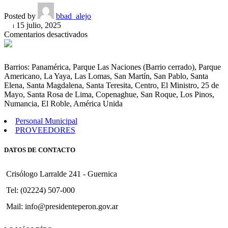
Posted by
bbad_alejo
On 15 julio, 2025
en
Comentarios desactivados
Instituyese
la
mención
Barrios: Panamérica, Parque Las Naciones (Barrio cerrado), Parque
»Reconocimiento
Americano, La Yaya, Las Lomas, San Martín, San Pablo, Santa
al
Elena, Santa Magdalena, Santa Teresita, Centro, El Ministro, 25 de
Personal
Mayo, Santa Rosa de Lima, Copenaghue, San Roque, Los Pinos,
Municipal
Numancia, El Roble, América Unida
que
se
Personal Municipal
acoja
PROVEEDORES
a
los
DATOS DE CONTACTO
beneficios
jubilatorios»,
a
Crisólogo Larralde 241 - Guernica
los
agentes
Tel: (02224) 507-000
municipales
Mail: info@presidenteperon.gov.ar
que
cumplan
veinticinco