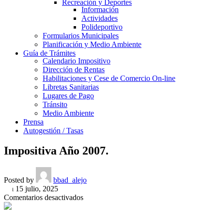
Recreación y Deportes
Información
Actividades
Polideportivo
Formularios Municipales
Planificación y Medio Ambiente
Guía de Trámites
Calendario Impositivo
Dirección de Rentas
Habilitaciones y Cese de Comercio On-line
Libretas Sanitarias
Lugares de Pago
Tránsito
Medio Ambiente
Prensa
Autogestión / Tasas
Impositiva Año 2007.
Posted by
bbad_alejo
On 15 julio, 2025
en
Comentarios desactivados
Impositiva
Año