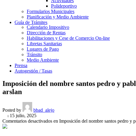
Actividades
Polideportivo
Formularios Municipales
Planificación y Medio Ambiente
Guía de Trámites
Calendario Impositivo
Dirección de Rentas
Habilitaciones y Cese de Comercio On-line
Libretas Sanitarias
Lugares de Pago
Tránsito
Medio Ambiente
Prensa
Autogestión / Tasas
Imposición del nombre santos pedro y pablo
arslan
Posted by
bbad_alejo
On 15 julio, 2025
Comentarios desactivados
en Imposición del nombre santos pedro y pab