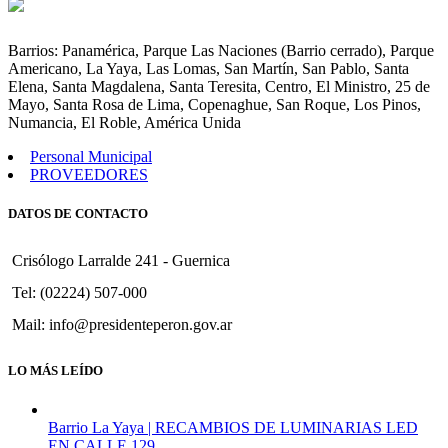
Imponer
Nombre
Raúl
Barrios: Panamérica, Parque Las Naciones (Barrio cerrado), Parque
Scalabrini
Americano, La Yaya, Las Lomas, San Martín, San Pablo, Santa
Ortíz
Elena, Santa Magdalena, Santa Teresita, Centro, El Ministro, 25 de
a
Mayo, Santa Rosa de Lima, Copenaghue, San Roque, Los Pinos,
la
Numancia, El Roble, América Unida
actual
Avenida
Personal Municipal
4.
PROVEEDORES
DATOS DE CONTACTO
Crisólogo Larralde 241 - Guernica
Tel: (02224) 507-000
Mail: info@presidenteperon.gov.ar
LO MÁS LEÍDO
Barrio La Yaya | RECAMBIOS DE LUMINARIAS LED
EN CALLE 129