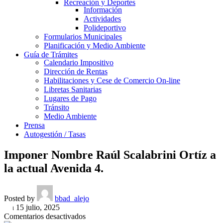
Recreación y Deportes
Información
Actividades
Polideportivo
Formularios Municipales
Planificación y Medio Ambiente
Guía de Trámites
Calendario Impositivo
Dirección de Rentas
Habilitaciones y Cese de Comercio On-line
Libretas Sanitarias
Lugares de Pago
Tránsito
Medio Ambiente
Prensa
Autogestión / Tasas
Imponer Nombre Raúl Scalabrini Ortíz a
la actual Avenida 4.
Posted by
bbad_alejo
On 15 julio, 2025
en
Comentarios desactivados