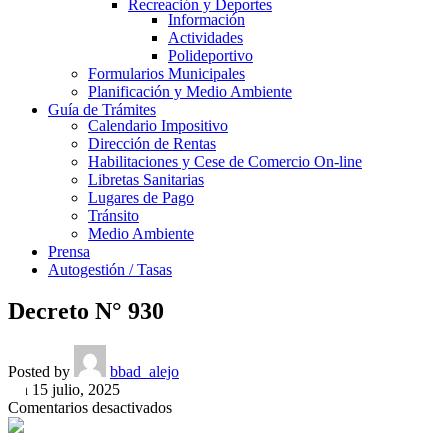
Recreación y Deportes
Información
Actividades
Polideportivo
Formularios Municipales
Planificación y Medio Ambiente
Guía de Trámites
Calendario Impositivo
Dirección de Rentas
Habilitaciones y Cese de Comercio On-line
Libretas Sanitarias
Lugares de Pago
Tránsito
Medio Ambiente
Prensa
Autogestión / Tasas
Decreto N° 930
Posted by
bbad_alejo
On 15 julio, 2025
en
Comentarios desactivados
Decreto
N°