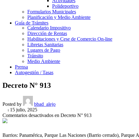
Actividades
Polideportivo
Formularios Municipales
Planificación y Medio Ambiente
Guía de Trámites
Calendario Impositivo
Dirección de Rentas
Habilitaciones y Cese de Comercio On-line
Libretas Sanitarias
Lugares de Pago
Tránsito
Medio Ambiente
Prensa
Autogestión / Tasas
Decreto N° 913
Posted by
bbad_alejo
On 15 julio, 2025
Comentarios desactivados
en Decreto N° 913
Barrios: Panamérica, Parque Las Naciones (Barrio cerrado), Parque 