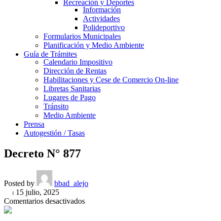
Recreación y Deportes
Información
Actividades
Polideportivo
Formularios Municipales
Planificación y Medio Ambiente
Guía de Trámites
Calendario Impositivo
Dirección de Rentas
Habilitaciones y Cese de Comercio On-line
Libretas Sanitarias
Lugares de Pago
Tránsito
Medio Ambiente
Prensa
Autogestión / Tasas
Decreto N° 877
Posted by
bbad_alejo
On 15 julio, 2025
en
Comentarios desactivados
Decreto
N°