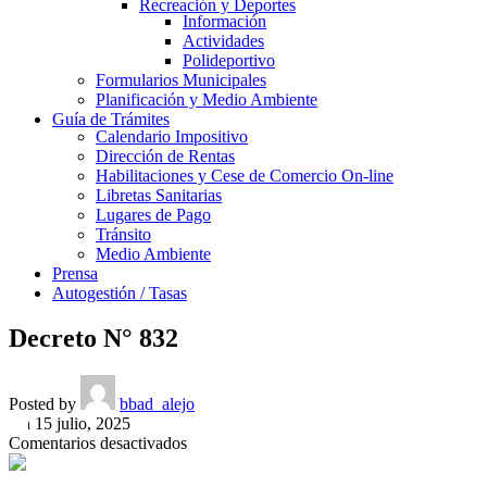
Recreación y Deportes
Información
Actividades
Polideportivo
Formularios Municipales
Planificación y Medio Ambiente
Guía de Trámites
Calendario Impositivo
Dirección de Rentas
Habilitaciones y Cese de Comercio On-line
Libretas Sanitarias
Lugares de Pago
Tránsito
Medio Ambiente
Prensa
Autogestión / Tasas
Decreto N° 832
Posted by
bbad_alejo
On 15 julio, 2025
en
Comentarios desactivados
Decreto
N°