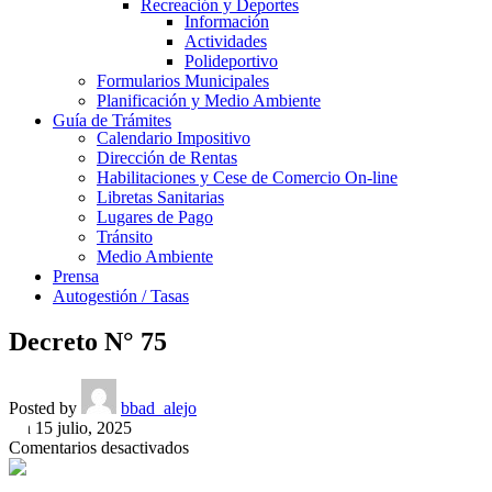
Recreación y Deportes
Información
Actividades
Polideportivo
Formularios Municipales
Planificación y Medio Ambiente
Guía de Trámites
Calendario Impositivo
Dirección de Rentas
Habilitaciones y Cese de Comercio On-line
Libretas Sanitarias
Lugares de Pago
Tránsito
Medio Ambiente
Prensa
Autogestión / Tasas
Decreto N° 75
Posted by
bbad_alejo
On 15 julio, 2025
en
Comentarios desactivados
Decreto
N°