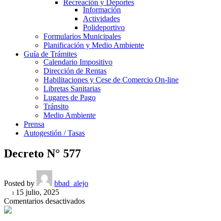
Recreación y Deportes
Información
Actividades
Polideportivo
Formularios Municipales
Planificación y Medio Ambiente
Guía de Trámites
Calendario Impositivo
Dirección de Rentas
Habilitaciones y Cese de Comercio On-line
Libretas Sanitarias
Lugares de Pago
Tránsito
Medio Ambiente
Prensa
Autogestión / Tasas
Decreto N° 577
Posted by
bbad_alejo
On 15 julio, 2025
en
Comentarios desactivados
Decreto
N°