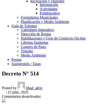
Recreación y Deportes
Información
Actividades
Polideportivo
Formularios Municipales
Planificación y Medio Ambiente
Guía de Trámites
Calendario Impositivo
Dirección de Rentas
Habilitaciones y Cese de Comercio On-line
Libretas Sanitarias
Lugares de Pago
Tránsito
Medio Ambiente
Prensa
Autogestión / Tasas
Decreto N° 514
Posted by
bbad_alejo
On 15 julio, 2025
en
Comentarios desactivados
Decreto
N°