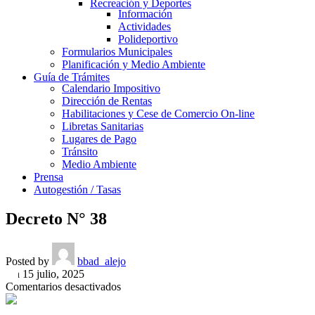
Recreación y Deportes
Información
Actividades
Polideportivo
Formularios Municipales
Planificación y Medio Ambiente
Guía de Trámites
Calendario Impositivo
Dirección de Rentas
Habilitaciones y Cese de Comercio On-line
Libretas Sanitarias
Lugares de Pago
Tránsito
Medio Ambiente
Prensa
Autogestión / Tasas
Decreto N° 38
Posted by
bbad_alejo
On 15 julio, 2025
en
Comentarios desactivados
Decreto
N°