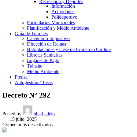
Recreación y Deportes
Información
Actividades
Polideportivo
Formularios Municipales
Planificación y Medio Ambiente
Guía de Trámites
Calendario Impositivo
Dirección de Rentas
Habilitaciones y Cese de Comercio On-line
Libretas Sanitarias
Lugares de Pago
Tránsito
Medio Ambiente
Prensa
Autogestión / Tasas
Decreto N° 292
Posted by
bbad_alejo
On 15 julio, 2025
en
Comentarios desactivados
Decreto
N°