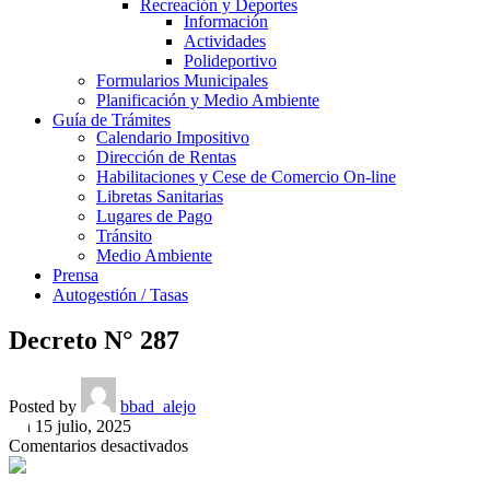
Recreación y Deportes
Información
Actividades
Polideportivo
Formularios Municipales
Planificación y Medio Ambiente
Guía de Trámites
Calendario Impositivo
Dirección de Rentas
Habilitaciones y Cese de Comercio On-line
Libretas Sanitarias
Lugares de Pago
Tránsito
Medio Ambiente
Prensa
Autogestión / Tasas
Decreto N° 287
Posted by
bbad_alejo
On 15 julio, 2025
en
Comentarios desactivados
Decreto
N°