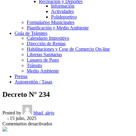
Recreación y Deportes
Información
Actividades
Polideportivo
Formularios Municipales
Planificación y Medio Ambiente
Guía de Trámites
Calendario Impositivo
Dirección de Rentas
Habilitaciones y Cese de Comercio On-line
Libretas Sanitarias
Lugares de Pago
Tránsito
Medio Ambiente
Prensa
Autogestión / Tasas
Decreto N° 234
Posted by
bbad_alejo
On 15 julio, 2025
en
Comentarios desactivados
Decreto
N°