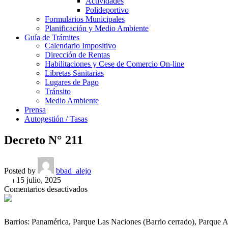
Actividades
Polideportivo
Formularios Municipales
Planificación y Medio Ambiente
Guía de Trámites
Calendario Impositivo
Dirección de Rentas
Habilitaciones y Cese de Comercio On-line
Libretas Sanitarias
Lugares de Pago
Tránsito
Medio Ambiente
Prensa
Autogestión / Tasas
Decreto N° 211
Posted by
bbad_alejo
On 15 julio, 2025
en
Comentarios desactivados
Decreto
N°
211
Barrios: Panamérica, Parque Las Naciones (Barrio cerrado), Parque 