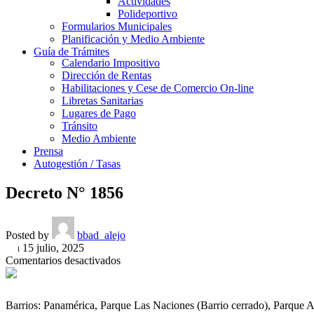
Actividades
Polideportivo
Formularios Municipales
Planificación y Medio Ambiente
Guía de Trámites
Calendario Impositivo
Dirección de Rentas
Habilitaciones y Cese de Comercio On-line
Libretas Sanitarias
Lugares de Pago
Tránsito
Medio Ambiente
Prensa
Autogestión / Tasas
Decreto N° 1856
Posted by
bbad_alejo
On 15 julio, 2025
en
Comentarios desactivados
Decreto
N°
1856
Barrios: Panamérica, Parque Las Naciones (Barrio cerrado), Parque 