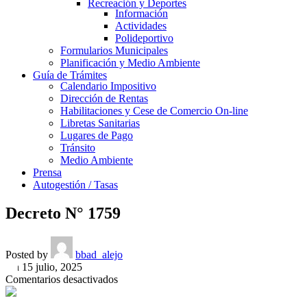
Recreación y Deportes
Información
Actividades
Polideportivo
Formularios Municipales
Planificación y Medio Ambiente
Guía de Trámites
Calendario Impositivo
Dirección de Rentas
Habilitaciones y Cese de Comercio On-line
Libretas Sanitarias
Lugares de Pago
Tránsito
Medio Ambiente
Prensa
Autogestión / Tasas
Decreto N° 1759
Posted by
bbad_alejo
On 15 julio, 2025
en
Comentarios desactivados
Decreto
N°