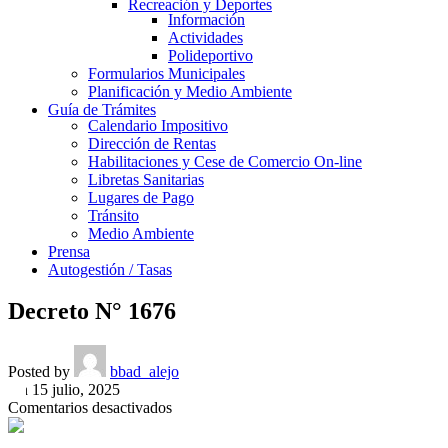
Recreación y Deportes
Información
Actividades
Polideportivo
Formularios Municipales
Planificación y Medio Ambiente
Guía de Trámites
Calendario Impositivo
Dirección de Rentas
Habilitaciones y Cese de Comercio On-line
Libretas Sanitarias
Lugares de Pago
Tránsito
Medio Ambiente
Prensa
Autogestión / Tasas
Decreto N° 1676
Posted by
bbad_alejo
On 15 julio, 2025
en
Comentarios desactivados
Decreto
N°