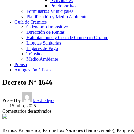
Actividades
Polideportivo
Formularios Municipales
Planificación y Medio Ambiente
Guía de Trámites
Calendario Impositivo
Dirección de Rentas
Habilitaciones y Cese de Comercio On-line
Libretas Sanitarias
Lugares de Pago
Tránsito
Medio Ambiente
Prensa
Autogestión / Tasas
Decreto N° 1646
Posted by
bbad_alejo
On 15 julio, 2025
en
Comentarios desactivados
Decreto
N°
1646
Barrios: Panamérica, Parque Las Naciones (Barrio cerrado), Parque 