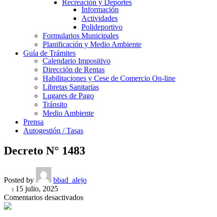
Recreación y Deportes
Información
Actividades
Polideportivo
Formularios Municipales
Planificación y Medio Ambiente
Guía de Trámites
Calendario Impositivo
Dirección de Rentas
Habilitaciones y Cese de Comercio On-line
Libretas Sanitarias
Lugares de Pago
Tránsito
Medio Ambiente
Prensa
Autogestión / Tasas
Decreto N° 1483
Posted by
bbad_alejo
On 15 julio, 2025
en
Comentarios desactivados
Decreto
N°