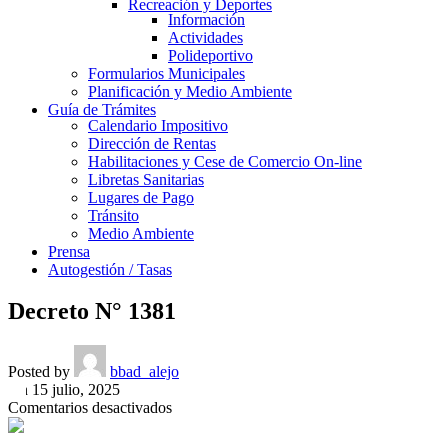
Recreación y Deportes
Información
Actividades
Polideportivo
Formularios Municipales
Planificación y Medio Ambiente
Guía de Trámites
Calendario Impositivo
Dirección de Rentas
Habilitaciones y Cese de Comercio On-line
Libretas Sanitarias
Lugares de Pago
Tránsito
Medio Ambiente
Prensa
Autogestión / Tasas
Decreto N° 1381
Posted by
bbad_alejo
On 15 julio, 2025
en
Comentarios desactivados
Decreto
N°