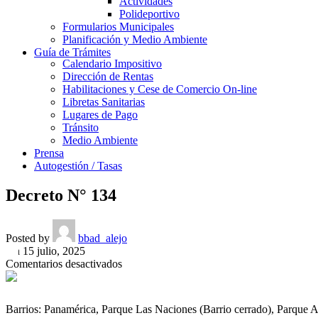
Actividades
Polideportivo
Formularios Municipales
Planificación y Medio Ambiente
Guía de Trámites
Calendario Impositivo
Dirección de Rentas
Habilitaciones y Cese de Comercio On-line
Libretas Sanitarias
Lugares de Pago
Tránsito
Medio Ambiente
Prensa
Autogestión / Tasas
Decreto N° 134
Posted by
bbad_alejo
On 15 julio, 2025
en
Comentarios desactivados
Decreto
N°
134
Barrios: Panamérica, Parque Las Naciones (Barrio cerrado), Parque 