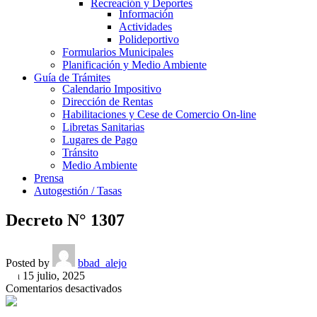
Recreación y Deportes
Información
Actividades
Polideportivo
Formularios Municipales
Planificación y Medio Ambiente
Guía de Trámites
Calendario Impositivo
Dirección de Rentas
Habilitaciones y Cese de Comercio On-line
Libretas Sanitarias
Lugares de Pago
Tránsito
Medio Ambiente
Prensa
Autogestión / Tasas
Decreto N° 1307
Posted by
bbad_alejo
On 15 julio, 2025
en
Comentarios desactivados
Decreto
N°