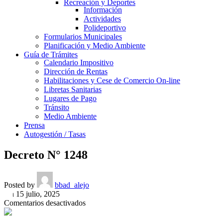
Recreación y Deportes
Información
Actividades
Polideportivo
Formularios Municipales
Planificación y Medio Ambiente
Guía de Trámites
Calendario Impositivo
Dirección de Rentas
Habilitaciones y Cese de Comercio On-line
Libretas Sanitarias
Lugares de Pago
Tránsito
Medio Ambiente
Prensa
Autogestión / Tasas
Decreto N° 1248
Posted by
bbad_alejo
On 15 julio, 2025
en
Comentarios desactivados
Decreto
N°