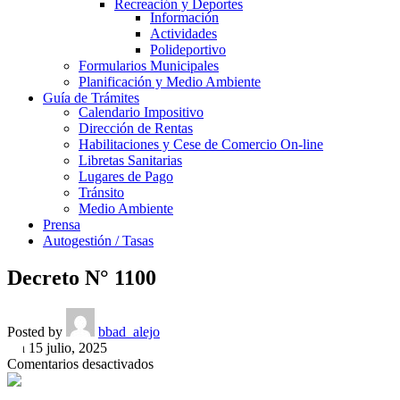
Recreación y Deportes
Información
Actividades
Polideportivo
Formularios Municipales
Planificación y Medio Ambiente
Guía de Trámites
Calendario Impositivo
Dirección de Rentas
Habilitaciones y Cese de Comercio On-line
Libretas Sanitarias
Lugares de Pago
Tránsito
Medio Ambiente
Prensa
Autogestión / Tasas
Decreto N° 1100
Posted by
bbad_alejo
On 15 julio, 2025
en
Comentarios desactivados
Decreto
N°