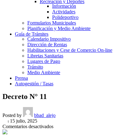
Recreación y Deportes
Información
Actividades
Polideportivo
Formularios Municipales
Planificación y Medio Ambiente
Guía de Trámites
Calendario Impositivo
Dirección de Rentas
Habilitaciones y Cese de Comercio On-line
Libretas Sanitarias
Lugares de Pago
Tránsito
Medio Ambiente
Prensa
Autogestión / Tasas
Decreto N° 11
Posted by
bbad_alejo
On 15 julio, 2025
en
Comentarios desactivados
Decreto
N°