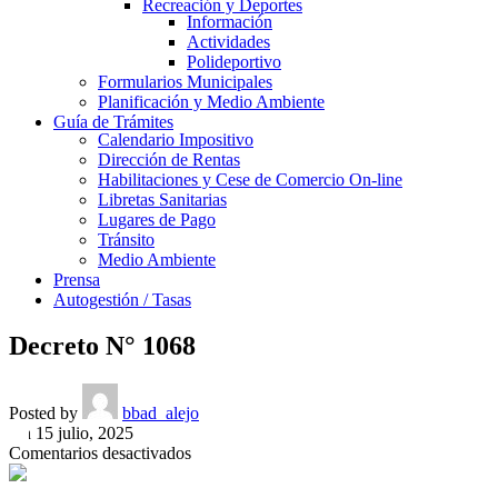
Recreación y Deportes
Información
Actividades
Polideportivo
Formularios Municipales
Planificación y Medio Ambiente
Guía de Trámites
Calendario Impositivo
Dirección de Rentas
Habilitaciones y Cese de Comercio On-line
Libretas Sanitarias
Lugares de Pago
Tránsito
Medio Ambiente
Prensa
Autogestión / Tasas
Decreto N° 1068
Posted by
bbad_alejo
On 15 julio, 2025
en
Comentarios desactivados
Decreto
N°