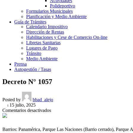
Actividades
Polideportivo
Formularios Municipales
Planificación y Medio Ambiente
Guía de Trámites
Calendario Impositivo
Dirección de Rentas
Habilitaciones y Cese de Comercio On-line
Libretas Sanitarias
Lugares de Pago
Tránsito
Medio Ambiente
Prensa
Autogestión / Tasas
Decreto N° 1057
Posted by
bbad_alejo
On 15 julio, 2025
en
Comentarios desactivados
Decreto
N°
1057
Barrios: Panamérica, Parque Las Naciones (Barrio cerrado), Parque 