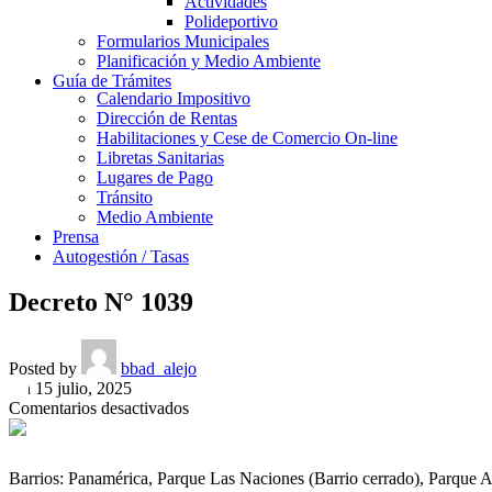
Actividades
Polideportivo
Formularios Municipales
Planificación y Medio Ambiente
Guía de Trámites
Calendario Impositivo
Dirección de Rentas
Habilitaciones y Cese de Comercio On-line
Libretas Sanitarias
Lugares de Pago
Tránsito
Medio Ambiente
Prensa
Autogestión / Tasas
Decreto N° 1039
Posted by
bbad_alejo
On 15 julio, 2025
en
Comentarios desactivados
Decreto
N°
1039
Barrios: Panamérica, Parque Las Naciones (Barrio cerrado), Parque 