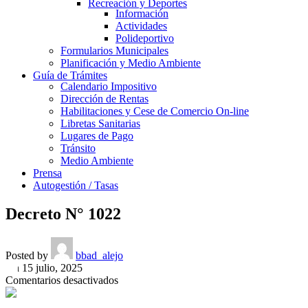
Recreación y Deportes
Información
Actividades
Polideportivo
Formularios Municipales
Planificación y Medio Ambiente
Guía de Trámites
Calendario Impositivo
Dirección de Rentas
Habilitaciones y Cese de Comercio On-line
Libretas Sanitarias
Lugares de Pago
Tránsito
Medio Ambiente
Prensa
Autogestión / Tasas
Decreto N° 1022
Posted by
bbad_alejo
On 15 julio, 2025
en
Comentarios desactivados
Decreto
N°