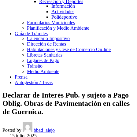
Recreación y Deportes
Información
Actividades
Polideportivo
Formularios Municipales
Planificación y Medio Ambiente
Guía de Trámites
Calendario Impositivo
Dirección de Rentas
Habilitaciones y Cese de Comercio On-line
Libretas Sanitarias
Lugares de Pago
Tránsito
Medio Ambiente
Prensa
Autogestión / Tasas
Declarar de Interés Pub. y sujeto a Pago
Oblig. Obras de Pavimentación en calles
de Guernica.
Posted by
bbad_alejo
On 15 julio, 2025