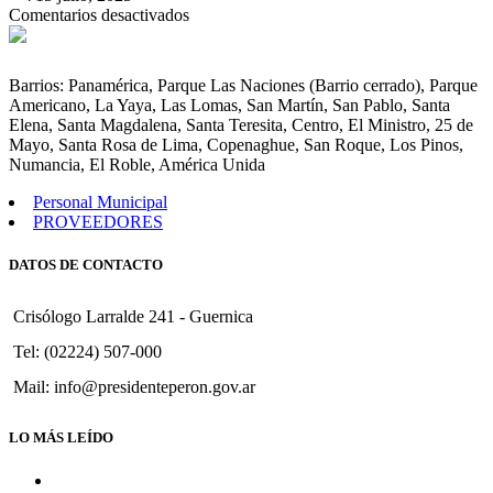
en
Comentarios desactivados
Declarar
de
Interés
Barrios: Panamérica, Parque Las Naciones (Barrio cerrado), Parque
Pub.
Americano, La Yaya, Las Lomas, San Martín, San Pablo, Santa
y
Elena, Santa Magdalena, Santa Teresita, Centro, El Ministro, 25 de
sujeto
Mayo, Santa Rosa de Lima, Copenaghue, San Roque, Los Pinos,
a
Numancia, El Roble, América Unida
Pago
Oblig.
Personal Municipal
Obras
PROVEEDORES
de
Pavimentación
DATOS DE CONTACTO
en
calles
de
Crisólogo Larralde 241 - Guernica
Guernica.
Tel: (02224) 507-000
Mail: info@presidenteperon.gov.ar
LO MÁS LEÍDO