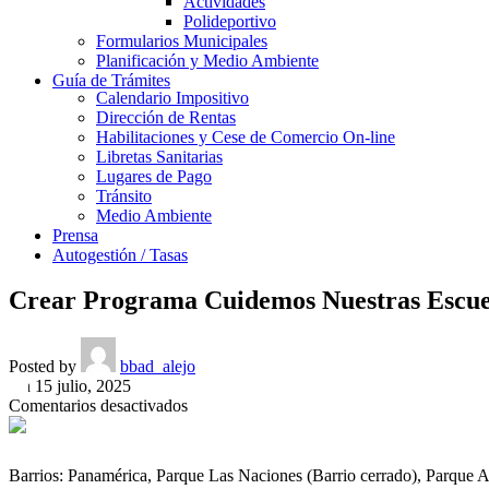
Actividades
Polideportivo
Formularios Municipales
Planificación y Medio Ambiente
Guía de Trámites
Calendario Impositivo
Dirección de Rentas
Habilitaciones y Cese de Comercio On-line
Libretas Sanitarias
Lugares de Pago
Tránsito
Medio Ambiente
Prensa
Autogestión / Tasas
Crear Programa Cuidemos Nuestras Escue
Posted by
bbad_alejo
On 15 julio, 2025
en
Comentarios desactivados
Crear
Programa
Cuidemos
Barrios: Panamérica, Parque Las Naciones (Barrio cerrado), Parque 
Nuestras