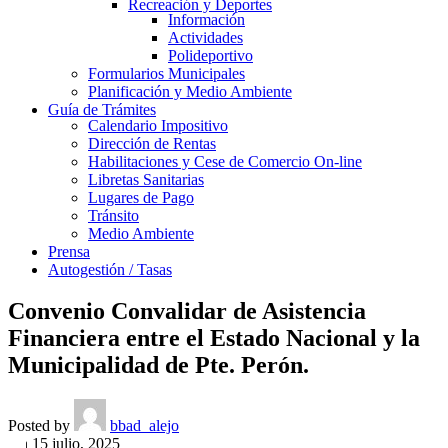
Recreación y Deportes
Información
Actividades
Polideportivo
Formularios Municipales
Planificación y Medio Ambiente
Guía de Trámites
Calendario Impositivo
Dirección de Rentas
Habilitaciones y Cese de Comercio On-line
Libretas Sanitarias
Lugares de Pago
Tránsito
Medio Ambiente
Prensa
Autogestión / Tasas
Convenio Convalidar de Asistencia
Financiera entre el Estado Nacional y la
Municipalidad de Pte. Perón.
Posted by
bbad_alejo
On 15 julio, 2025