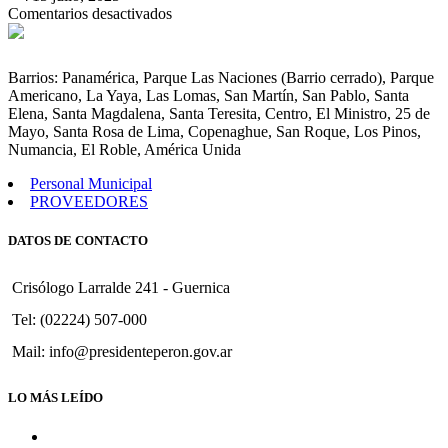
en
Comentarios desactivados
Convenio
Convalidar
de
Barrios: Panamérica, Parque Las Naciones (Barrio cerrado), Parque
Asistencia
Americano, La Yaya, Las Lomas, San Martín, San Pablo, Santa
Financiera
Elena, Santa Magdalena, Santa Teresita, Centro, El Ministro, 25 de
entre
Mayo, Santa Rosa de Lima, Copenaghue, San Roque, Los Pinos,
el
Numancia, El Roble, América Unida
Estado
Nacional
Personal Municipal
y
PROVEEDORES
la
Municipalidad
DATOS DE CONTACTO
de
Pte.
Perón.
Crisólogo Larralde 241 - Guernica
Tel: (02224) 507-000
Mail: info@presidenteperon.gov.ar
LO MÁS LEÍDO