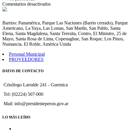
en
Comentarios desactivados
Convenio
Convalidar
con
Barrios: Panamérica, Parque Las Naciones (Barrio cerrado), Parque
el
Americano, La Yaya, Las Lomas, San Martín, San Pablo, Santa
Ministerio
Elena, Santa Magdalena, Santa Teresita, Centro, El Ministro, 25 de
de
Mayo, Santa Rosa de Lima, Copenaghue, San Roque, Los Pinos,
Desarrollo
Numancia, El Roble, América Unida
Humano
de
Personal Municipal
la
PROVEEDORES
Pcia.
de
DATOS DE CONTACTO
Bs.As.
ref.
a
Crisólogo Larralde 241 - Guernica
»Proyecto
Adolescente».
Tel: (02224) 507-000
Mail: info@presidenteperon.gov.ar
LO MÁS LEÍDO