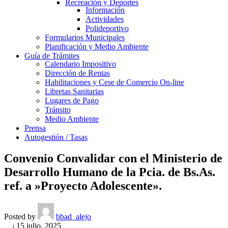
Recreación y Deportes
Información
Actividades
Polideportivo
Formularios Municipales
Planificación y Medio Ambiente
Guía de Trámites
Calendario Impositivo
Dirección de Rentas
Habilitaciones y Cese de Comercio On-line
Libretas Sanitarias
Lugares de Pago
Tránsito
Medio Ambiente
Prensa
Autogestión / Tasas
Convenio Convalidar con el Ministerio de
Desarrollo Humano de la Pcia. de Bs.As.
ref. a »Proyecto Adolescente».
Posted by
bbad_alejo
On 15 julio, 2025