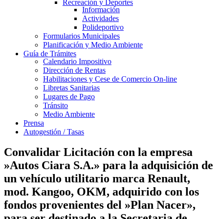
Recreación y Deportes
Información
Actividades
Polideportivo
Formularios Municipales
Planificación y Medio Ambiente
Guía de Trámites
Calendario Impositivo
Dirección de Rentas
Habilitaciones y Cese de Comercio On-line
Libretas Sanitarias
Lugares de Pago
Tránsito
Medio Ambiente
Prensa
Autogestión / Tasas
Convalidar Licitación con la empresa
»Autos Ciara S.A.» para la adquisición de
un vehículo utilitario marca Renault,
mod. Kangoo, OKM, adquirido con los
fondos provenientes del »Plan Nacer»,
para ser destinado a la Secretaria de