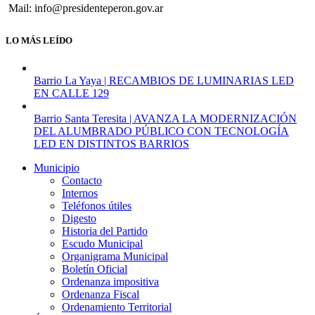
Mail: info@presidenteperon.gov.ar
Kangoo,
OKM,
adquirido
LO MÁS LEÍDO
con
los
fondos
Barrio La Yaya | RECAMBIOS DE LUMINARIAS LED
provenientes
EN CALLE 129
del
»Plan
Barrio Santa Teresita | AVANZA LA MODERNIZACIÓN
Nacer»,
DEL ALUMBRADO PÚBLICO CON TECNOLOGÍA
para
LED EN DISTINTOS BARRIOS
ser
destinado
Municipio
a
Contacto
la
Internos
Secretaria
Teléfonos útiles
de
Digesto
Salud.
Historia del Partido
Escudo Municipal
Organigrama Municipal
Boletín Oficial
Ordenanza impositiva
Ordenanza Fiscal
Ordenamiento Territorial