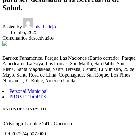
Salud.
Posted by
bbad_alejo
On 15 julio, 2025
en
Comentarios desactivados
Convalidar
Licitación
con
Barrios: Panamérica, Parque Las Naciones (Barrio cerrado), Parque
la
Americano, La Yaya, Las Lomas, San Martín, San Pablo, Santa
empresa
Elena, Santa Magdalena, Santa Teresita, Centro, El Ministro, 25 de
»Autos
Mayo, Santa Rosa de Lima, Copenaghue, San Roque, Los Pinos,
Ciara
Numancia, El Roble, América Unida
S.A.»
para
Personal Municipal
la
PROVEEDORES
adquisición
de
DATOS DE CONTACTO
un
vehículo
utilitario
Crisólogo Larralde 241 - Guernica
marca
Renault,
Tel: (02224) 507-000
mod.