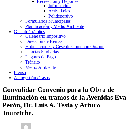
Recreación y Deportes
Información
Actividades
Polideportivo
Formularios Municipales
Planificación y Medio Ambiente
Guía de Trámites
Calendario Impositivo
Dirección de Rentas
Habilitaciones y Cese de Comercio On-line
Libretas Sanitarias
Lugares de Pago
Tránsito
Medio Ambiente
Prensa
Autogestión / Tasas
Convalidar Convenio para la Obra de
Iluminación en tramos de la Avenidas Eva
Perón, Dr. Luis A. Testa y Arturo
Jauretche.