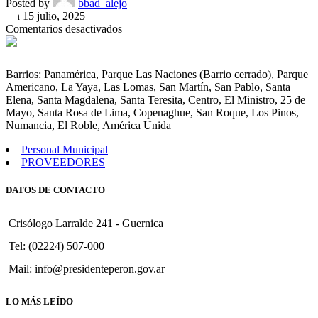
Posted by
bbad_alejo
On 15 julio, 2025
en
Comentarios desactivados
Convalidar
Convenio
para
Barrios: Panamérica, Parque Las Naciones (Barrio cerrado), Parque
la
Americano, La Yaya, Las Lomas, San Martín, San Pablo, Santa
Obra
Elena, Santa Magdalena, Santa Teresita, Centro, El Ministro, 25 de
de
Mayo, Santa Rosa de Lima, Copenaghue, San Roque, Los Pinos,
Iluminación
Numancia, El Roble, América Unida
en
tramos
Personal Municipal
de
PROVEEDORES
la
Avenidas
DATOS DE CONTACTO
Eva
Perón,
Dr.
Crisólogo Larralde 241 - Guernica
Luis
A.
Tel: (02224) 507-000
Testa
Mail: info@presidenteperon.gov.ar
y
Arturo
Jauretche.
LO MÁS LEÍDO