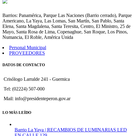
Cierre
Precario
de
Barrios: Panamérica, Parque Las Naciones (Barrio cerrado), Parque
calles
Americano, La Yaya, Las Lomas, San Martín, San Pablo, Santa
del
Elena, Santa Magdalena, Santa Teresita, Centro, El Ministro, 25 de
Bº
Mayo, Santa Rosa de Lima, Copenaghue, San Roque, Los Pinos,
Parque
Numancia, El Roble, América Unida
las
Naciones
Personal Municipal
PROVEEDORES
DATOS DE CONTACTO
Crisólogo Larralde 241 - Guernica
Tel: (02224) 507-000
Mail: info@presidenteperon.gov.ar
LO MÁS LEÍDO
Barrio La Yaya | RECAMBIOS DE LUMINARIAS LED
EN CALLE 129