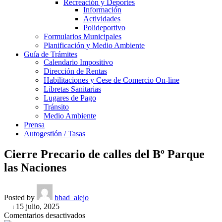
Recreación y Deportes
Información
Actividades
Polideportivo
Formularios Municipales
Planificación y Medio Ambiente
Guía de Trámites
Calendario Impositivo
Dirección de Rentas
Habilitaciones y Cese de Comercio On-line
Libretas Sanitarias
Lugares de Pago
Tránsito
Medio Ambiente
Prensa
Autogestión / Tasas
Cierre Precario de calles del Bº Parque
las Naciones
Posted by
bbad_alejo
On 15 julio, 2025
en
Comentarios desactivados