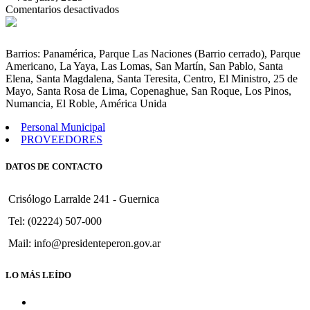
en
Comentarios desactivados
Autorización
al
departamento
Barrios: Panamérica, Parque Las Naciones (Barrio cerrado), Parque
ejecutivo
Americano, La Yaya, Las Lomas, San Martín, San Pablo, Santa
a
Elena, Santa Magdalena, Santa Teresita, Centro, El Ministro, 25 de
efectuar
Mayo, Santa Rosa de Lima, Copenaghue, San Roque, Los Pinos,
remate
Numancia, El Roble, América Unida
en
subasta
Personal Municipal
pública
PROVEEDORES
de
bienes
DATOS DE CONTACTO
–
maquinaria
y
Crisólogo Larralde 241 - Guernica
vehículos
Tel: (02224) 507-000
Mail: info@presidenteperon.gov.ar
LO MÁS LEÍDO