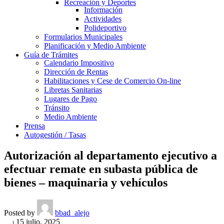
Recreación y Deportes
Información
Actividades
Polideportivo
Formularios Municipales
Planificación y Medio Ambiente
Guía de Trámites
Calendario Impositivo
Dirección de Rentas
Habilitaciones y Cese de Comercio On-line
Libretas Sanitarias
Lugares de Pago
Tránsito
Medio Ambiente
Prensa
Autogestión / Tasas
Autorización al departamento ejecutivo a
efectuar remate en subasta pública de
bienes – maquinaria y vehículos
Posted by
bbad_alejo
On 15 julio, 2025