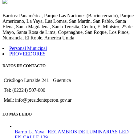
Ampliar
Partidas
del
Barrios: Panamérica, Parque Las Naciones (Barrio cerrado), Parque
Presupuesto
Americano, La Yaya, Las Lomas, San Martín, San Pablo, Santa
de
Elena, Santa Magdalena, Santa Teresita, Centro, El Ministro, 25 de
gastos
Mayo, Santa Rosa de Lima, Copenaghue, San Roque, Los Pinos,
Año
Numancia, El Roble, América Unida
1998
Personal Municipal
PROVEEDORES
DATOS DE CONTACTO
Crisólogo Larralde 241 - Guernica
Tel: (02224) 507-000
Mail: info@presidenteperon.gov.ar
LO MÁS LEÍDO
Barrio La Yaya | RECAMBIOS DE LUMINARIAS LED
EN CALLE 129