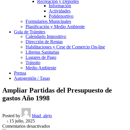
Recreación y Deportes
Información
Actividades
Polideportivo
Formularios Municipales
Planificación y Medio Ambiente
Guía de Trámites
Calendario Impositivo
Dirección de Rentas
Habilitaciones y Cese de Comercio On-line
Libretas Sanitarias
Lugares de Pago
Tránsito
Medio Ambiente
Prensa
Autogestión / Tasas
Ampliar Partidas del Presupuesto de
gastos Año 1998
Posted by
bbad_alejo
On 15 julio, 2025
en
Comentarios desactivados