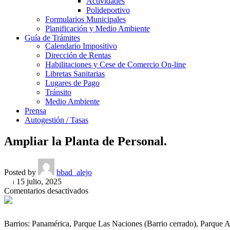
Actividades
Polideportivo
Formularios Municipales
Planificación y Medio Ambiente
Guía de Trámites
Calendario Impositivo
Dirección de Rentas
Habilitaciones y Cese de Comercio On-line
Libretas Sanitarias
Lugares de Pago
Tránsito
Medio Ambiente
Prensa
Autogestión / Tasas
Ampliar la Planta de Personal.
Posted by
bbad_alejo
On 15 julio, 2025
en
Comentarios desactivados
Ampliar
la
Planta
Barrios: Panamérica, Parque Las Naciones (Barrio cerrado), Parque 
de