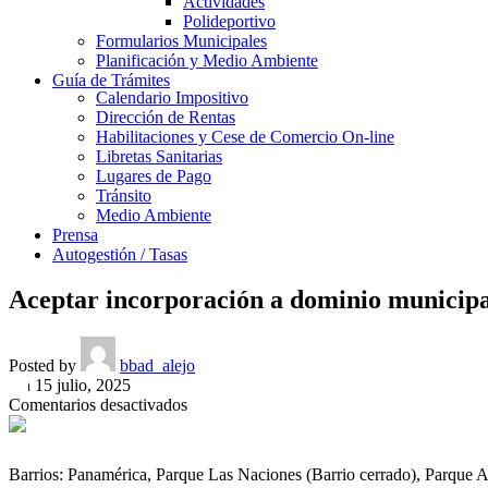
Actividades
Polideportivo
Formularios Municipales
Planificación y Medio Ambiente
Guía de Trámites
Calendario Impositivo
Dirección de Rentas
Habilitaciones y Cese de Comercio On-line
Libretas Sanitarias
Lugares de Pago
Tránsito
Medio Ambiente
Prensa
Autogestión / Tasas
Aceptar incorporación a dominio municipal 
Posted by
bbad_alejo
On 15 julio, 2025
en
Comentarios desactivados
Aceptar
incorporación
a
Barrios: Panamérica, Parque Las Naciones (Barrio cerrado), Parque 
dominio