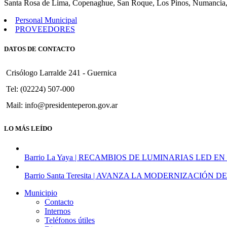
Santa Rosa de Lima, Copenaghue, San Roque, Los Pinos, Numancia,
municipal
de
Personal Municipal
predios
PROVEEDORES
fiscales.
DATOS DE CONTACTO
Crisólogo Larralde 241 - Guernica
Tel: (02224) 507-000
Mail: info@presidenteperon.gov.ar
LO MÁS LEÍDO
Barrio La Yaya | RECAMBIOS DE LUMINARIAS LED EN
Barrio Santa Teresita | AVANZA LA MODERNIZACI
Municipio
Contacto
Internos
Teléfonos útiles