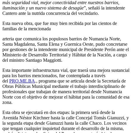
más seguridad vial, mejor conectividad entre nuestros barrios,
led
iluminación y un nuevo sistema de desagüe
”, señaló la intendente
sobre
Cantero ante la nutrida concurrencia del vecindario.
la
calle
Esta nueva obra, que fue muy bien recibida por las cientos de
Mansilla
familias de la mencionada
arteria que comunica los populosos barrios de Numancia Norte,
Santa Magdalena, Santa Elena y Guernica Oeste, pudo concretarse
por gestiones de la intendente municipal de Presidente Perón ante el
Ministerio de Desarrollo Territorial y Hábitat de la Nación, a cargo
del ministro Santiago Maggiotti.
Esta importante infraestructura vial, que traerá una mejora sustancial
para los barrios mencionados, fue contemplada a través
del
PRO.ME.BA
., programa que se articula desde la Secretaría de
Obras Públicas Municipal mediante el trabajo interdisciplinario de
profesionales que trabajan de manera territorial desde Numancia
Norte con el objetivo de mejorar el hábitat para la comunidad de esa
zona.
Esta obra se ejecutará en dos etapas: la primera será desde la
Avenida Néstor Kirchner hasta la calle Concejal Tomás Gianuzzi, y
la segunda etapa desde Gianuzzi hasta la calle Chaco. Los vecinos
que tengan cualquier inquietud durante el desarrollo de la misma,