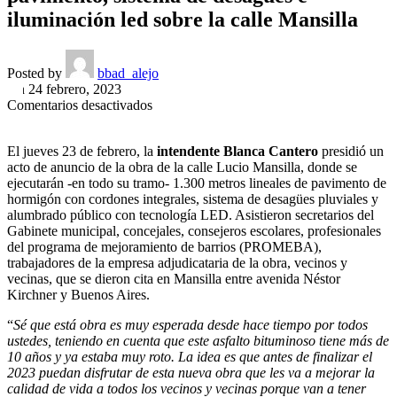
iluminación led sobre la calle Mansilla
Posted by
bbad_alejo
On 24 febrero, 2023
en
Comentarios desactivados
MÁS
OBRAS
El jueves 23 de febrero, la
intendente Blanca Cantero
presidió un
/
acto de anuncio de la obra de la calle Lucio Mansilla, donde se
La
ejecutarán -en todo su tramo- 1.300 metros lineales de pavimento de
Intendente
hormigón con cordones integrales, sistema de desagües pluviales y
Blanca
alumbrado público con tecnología LED. Asistieron secretarios del
Cantero
Gabinete municipal, concejales, consejeros escolares, profesionales
anunció
del programa de mejoramiento de barrios (PROMEBA),
la
trabajadores de la empresa adjudicataria de la obra, vecinos y
nueva
vecinas, que se dieron cita en Mansilla entre avenida Néstor
obra
Kirchner y Buenos Aires.
de
pavimento,
“
Sé que está obra es muy esperada desde hace tiempo por todos
sistema
ustedes, teniendo en cuenta que este asfalto bituminoso tiene más de
de
10 años y ya estaba muy roto. La idea es que antes de finalizar el
desagües
2023 puedan disfrutar de esta nueva obra que les va a mejorar la
e
calidad de vida a todos los vecinos y vecinas porque van a tener
iluminación