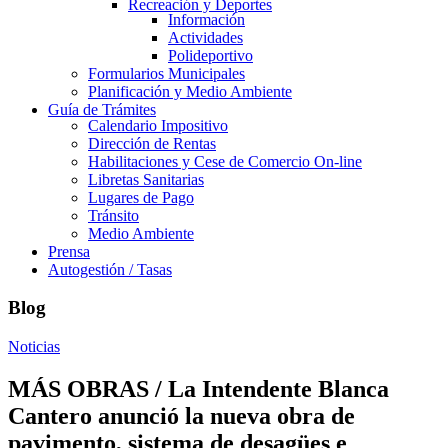
Recreación y Deportes
Información
Actividades
Polideportivo
Formularios Municipales
Planificación y Medio Ambiente
Guía de Trámites
Calendario Impositivo
Dirección de Rentas
Habilitaciones y Cese de Comercio On-line
Libretas Sanitarias
Lugares de Pago
Tránsito
Medio Ambiente
Prensa
Autogestión / Tasas
Blog
Noticias
MÁS OBRAS / La Intendente Blanca
Cantero anunció la nueva obra de
pavimento, sistema de desagües e