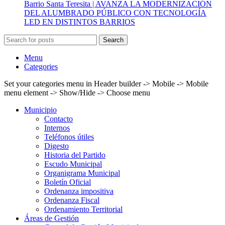
Barrio Santa Teresita | AVANZA LA MODERNIZACIÓN
DEL ALUMBRADO PÚBLICO CON TECNOLOGÍA
LED EN DISTINTOS BARRIOS
Search
Menu
Categories
Set your categories menu in Header builder -> Mobile -> Mobile
menu element -> Show/Hide -> Choose menu
Municipio
Contacto
Internos
Teléfonos útiles
Digesto
Historia del Partido
Escudo Municipal
Organigrama Municipal
Boletín Oficial
Ordenanza impositiva
Ordenanza Fiscal
Ordenamiento Territorial
Áreas de Gestión