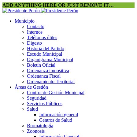
ADD ANYTHING HERE OR JUST REMOVE IT…
Municipio
Contacto
Internos
Teléfonos útiles
Digesto
Historia del Partido
Escudo Municipal
Organigrama Municipal
Boletín Oficial
Ordenanza impositiva
Ordenanza Fiscal
Ordenamiento Territorial
Áreas de Gestión
Control de Gestión Municipal
Seguridad
Servicios Públicos
Salud
Información general
Centros de Salud
Bromatología
Zoonosis
Información General