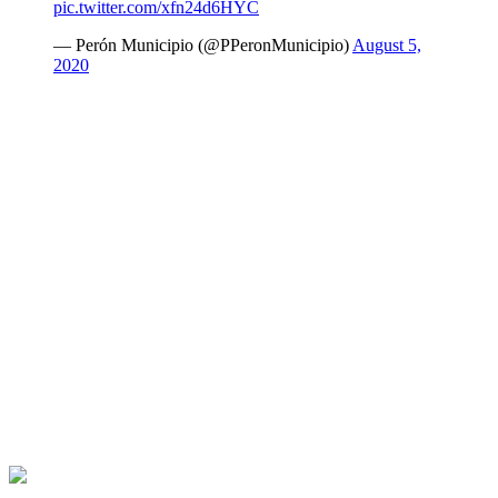
pic.twitter.com/xfn24d6HYC
— Perón Municipio (@PPeronMunicipio)
August 5,
2020