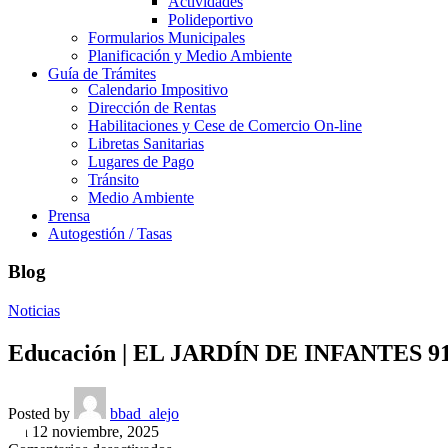
Actividades
Polideportivo
Formularios Municipales
Planificación y Medio Ambiente
Guía de Trámites
Calendario Impositivo
Dirección de Rentas
Habilitaciones y Cese de Comercio On-line
Libretas Sanitarias
Lugares de Pago
Tránsito
Medio Ambiente
Prensa
Autogestión / Tasas
Blog
Noticias
Educación | EL JARDÍN DE INFANTE
Posted by
bbad_alejo
On 12 noviembre, 2025