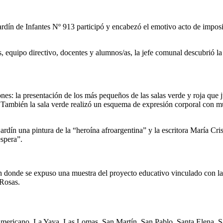
ardín de Infantes Nº 913 participó y encabezó el emotivo acto de impos
, equipo directivo, docentes y alumnos/as, la jefe comunal descubrió la 
s: la presentación de los más pequeños de las salas verde y roja que 
También la sala verde realizó un esquema de expresión corporal con m
rdín una pintura de la “heroína afroargentina” y la escritora María Crist
espera”.
rdín donde se expuso una muestra del proyecto educativo vinculado con l
Rosas.
Americano, La Yaya, Las Lomas, San Martín, San Pablo, Santa Elena, Sa