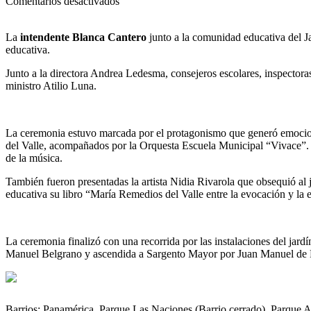
en
Comentarios desactivados
Educación
|
La
intendente
Blanca Cantero
junto a la comunidad educativa del J
EL
educativa.
JARDÍN
DE
Junto a la directora Andrea Ledesma, consejeros escolares, inspectoras
INFANTES
ministro Atilio Luna.
913
SE
LLAMA
MARÍA
La ceremonia estuvo marcada por el protagonismo que generó emocione
REMEDIOS
del Valle, acompañados por la Orquesta Escuela Municipal “Vivace”. 
DEL
de la música.
VALLE
También fueron presentadas la artista Nidia Rivarola que obsequió al ja
educativa su libro “María Remedios del Valle entre la evocación y la 
La ceremonia finalizó con una recorrida por las instalaciones del ja
Manuel Belgrano y ascendida a Sargento Mayor por Juan Manuel de 
Barrios: Panamérica, Parque Las Naciones (Barrio cerrado), Parque 