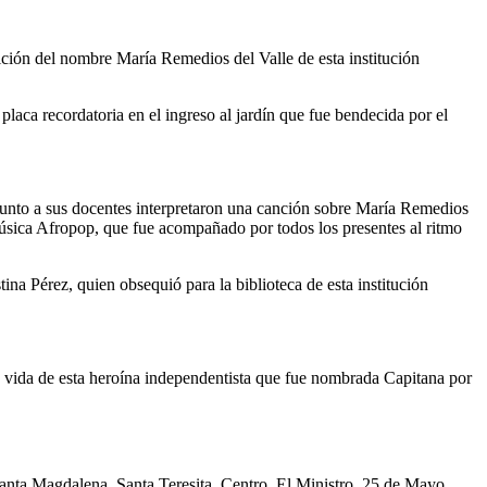
ición del nombre María Remedios del Valle de esta institución
placa recordatoria en el ingreso al jardín que fue bendecida por el
junto a sus docentes interpretaron una canción sobre María Remedios
úsica Afropop, que fue acompañado por todos los presentes al ritmo
ina Pérez, quien obsequió para la biblioteca de esta institución
a vida de esta heroína independentista que fue nombrada Capitana por
nta Magdalena, Santa Teresita, Centro, El Ministro, 25 de Mayo,