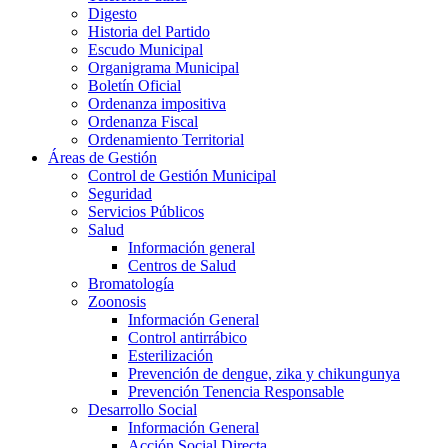
Digesto
Historia del Partido
Escudo Municipal
Organigrama Municipal
Boletín Oficial
Ordenanza impositiva
Ordenanza Fiscal
Ordenamiento Territorial
Áreas de Gestión
Control de Gestión Municipal
Seguridad
Servicios Públicos
Salud
Información general
Centros de Salud
Bromatología
Zoonosis
Información General
Control antirrábico
Esterilización
Prevención de dengue, zika y chikungunya
Prevención Tenencia Responsable
Desarrollo Social
Información General
Acción Social Directa